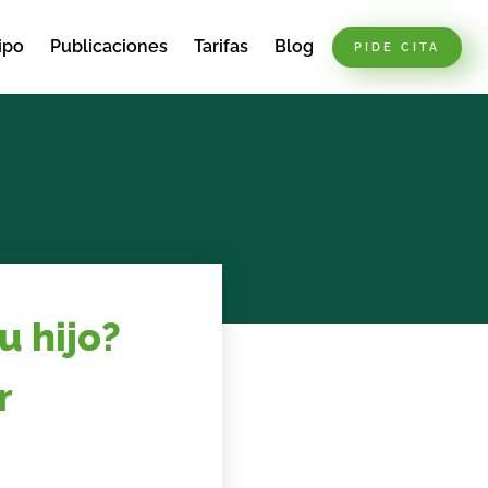
ipo
Publicaciones
Tarifas
Blog
PIDE CITA
u hijo?
r