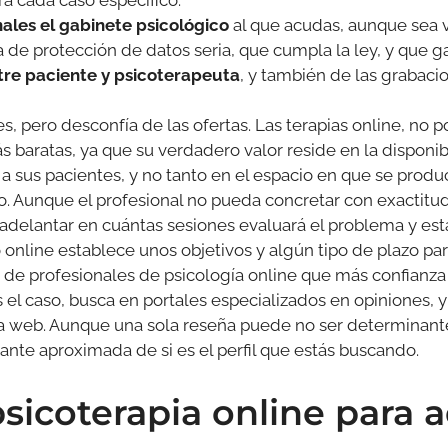
ales el gabinete psicológico
al que acudas, aunque sea v
 de protección de datos seria, que cumpla la ley, y que ga
tre paciente y psicoterapeuta
, y también de las grabaci
s, pero desconfía de las ofertas. Las terapias online, no p
 baratas, ya que su verdadero valor reside en la disponibi
a sus pacientes, y no tanto en el espacio en que se produce
 Aunque el profesional no pueda concretar con exactitu
 adelantar en cuántas sesiones evaluará el problema y es
o online establece unos objetivos y algún tipo de plazo par
de profesionales de psicología online que más confianza t
s el caso, busca en portales especializados en opiniones, y
a web. Aunque una sola reseña puede no ser determinante
nte aproximada de si es el perfil que estás buscando.
sicoterapia online para a