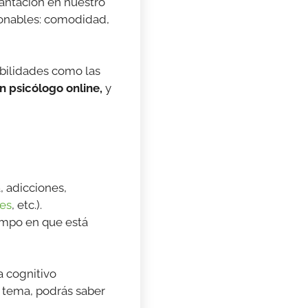
lantación en nuestro
ionables: comodidad,
ibilidades como las
n psicólogo online,
y
 adicciones,
tes
, etc.).
campo en que está
a cognitivo
l tema, podrás saber