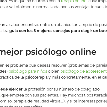
sica
. Es lo que ha ocurrido con la
terapia online
, cuya imp
 está ya totalmente normalizada por sus ventajas incuest
an a saber encontrar, entre un abanico tan amplio de pos
estra
guía con los 8 mejores consejos para elegir un bue
l mejor psicólogo online
en el problema que deseas resolver (problemas de pareja,
des (
psicólogo para niños
o bien
psicólogo de adolescen
práctica de la psicoterapia y, más concretamente, en el 
ede ejercer
la profesión por su número de colegiado.
a
que emplea con sus pacientes. Hay muchos tipos (terapi
iso, terapia de realidad virtual…), y si te interesas por e
a cada caso específico.