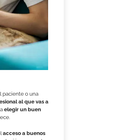
l paciente o una
sional al que vas a
ra
elegir un buen
rece.
el
acceso a buenos