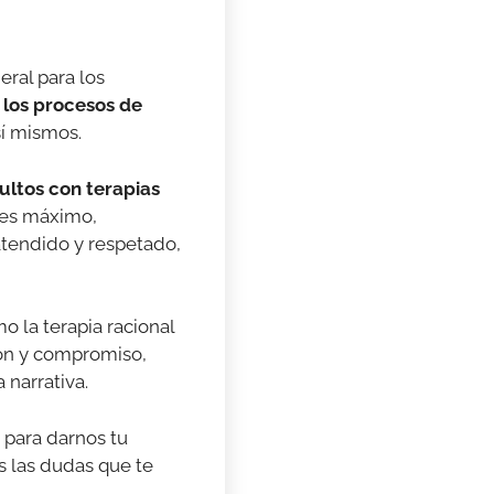
eral para los
 los procesos de
 sí mismos.
dultos con terapias
e es máximo,
atendido y respetado,
mo la terapia racional
ción y compromiso,
 narrativa.
n para darnos tu
as las dudas que te