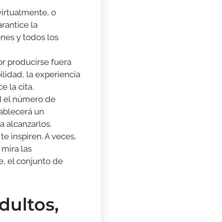
irtualmente, o
rantice la
ones y todos los
or producirse fuera
lidad, la experiencia
 la cita.
d el número de
tablecerá un
a alcanzarlos.
e inspiren. A veces,
 mira las
, el conjunto de
dultos,